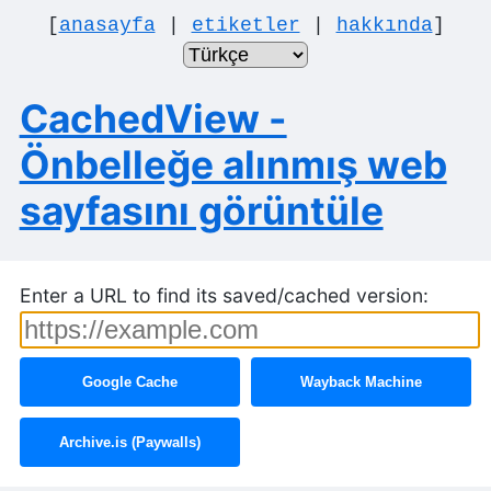
[
anasayfa
|
etiketler
|
hakkında
]
CachedView -
Önbelleğe alınmış web
sayfasını görüntüle
Enter a URL to find its saved/cached version:
Google Cache
Wayback Machine
Archive.is (Paywalls)