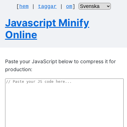
[
hem
|
taggar
|
om
]
Javascript Minify
Online
Paste your JavaScript below to compress it for
production: