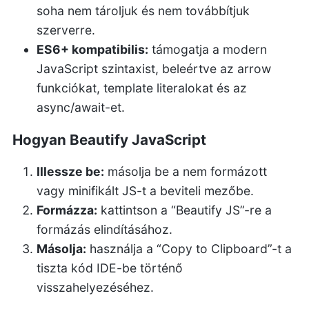
soha nem tároljuk és nem továbbítjuk
szerverre.
ES6+ kompatibilis:
támogatja a modern
JavaScript szintaxist, beleértve az arrow
funkciókat, template literalokat és az
async/await-et.
Hogyan Beautify JavaScript
Illessze be:
másolja be a nem formázott
vagy minifikált JS-t a beviteli mezőbe.
Formázza:
kattintson a “Beautify JS”-re a
formázás elindításához.
Másolja:
használja a “Copy to Clipboard”-t a
tiszta kód IDE-be történő
visszahelyezéséhez.