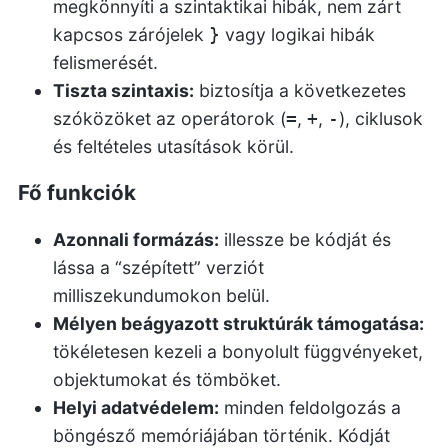
megkönnyíti a szintaktikai hibák, nem zárt
kapcsos zárójelek
vagy logikai hibák
}
felismerését.
Tiszta szintaxis:
biztosítja a következetes
szóközöket az operátorok (
,
,
), ciklusok
=
+
-
és feltételes utasítások körül.
Fő funkciók
Azonnali formázás:
illessze be kódját és
lássa a “szépített” verziót
milliszekundumokon belül.
Mélyen beágyazott struktúrák támogatása:
tökéletesen kezeli a bonyolult függvényeket,
objektumokat és tömböket.
Helyi adatvédelem:
minden feldolgozás a
böngésző memóriájában történik. Kódját