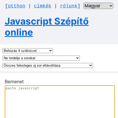
[
otthon
|
címkék
|
rólunk
]
Javascript Szépítő
online
Bemenet