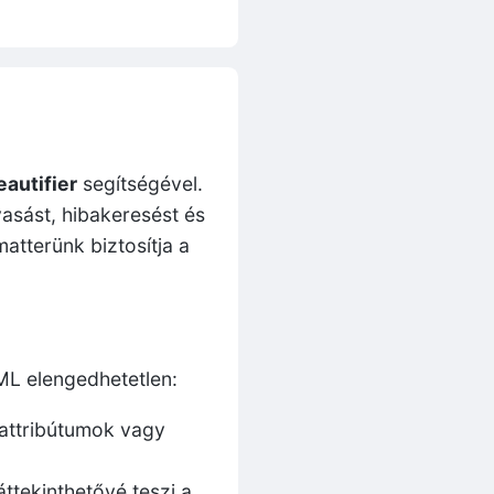
autifier
segítségével.
vasást, hibakeresést és
atterünk biztosítja a
ML elengedhetetlen:
attribútumok vagy
tekinthetővé teszi a