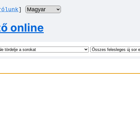
rólunk
]
ő online