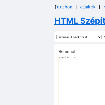
[
otthon
|
címkék
|
HTML Szépít
Bemenet