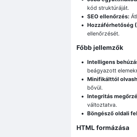
kód struktúráját.
SEO ellenőrzés:
Át
Hozzáférhetőség (
ellenőrzését.
Főbb jellemzők
Intelligens behúzá
beágyazott elemekn
Minifikálttól olvas
bővül.
Integritás megőrz
változtatva.
Böngésző oldali fe
HTML formázása