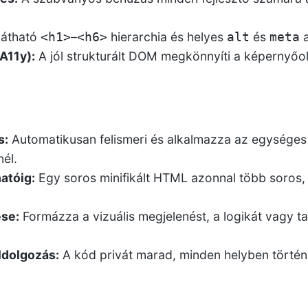
látható
–
hierarchia és helyes
és
a
<h1>
<h6>
alt
meta
A11y):
A jól strukturált DOM megkönnyíti a képernyőol
s:
Automatikusan felismeri és alkalmazza az egységes
él.
hatóig:
Egy soros minifikált HTML azonnal több soros,
ése:
Formázza a vizuális megjelenést, a logikát vagy t
ldolgozás:
A kód privát marad, minden helyben törté