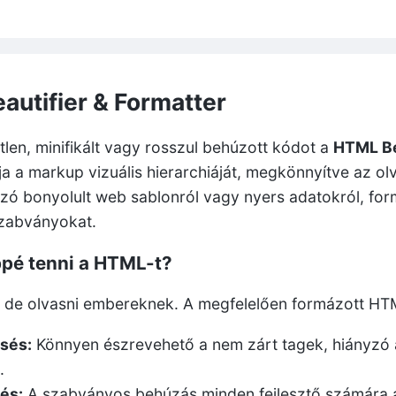
autifier & Formatter
tlen, minifikált vagy rosszul behúzott kódot a
HTML Be
ja a markup vizuális hierarchiáját, megkönnyítve az ol
zó bonyolult web sablonról vagy nyers adatokról, form
szabványokat.
pé tenni a HTML-t?
, de olvasni embereknek. A megfelelően formázott HT
sés:
Könnyen észrevehető a nem zárt tagek, hiányzó 
.
és:
A szabványos behúzás minden fejlesztő számára át