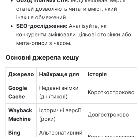
Обхід платних стін:
Іноді кешовані версії
статей дозволяють читати вміст, який
інакше обмежений.
SEO-дослідження:
Аналізуйте, як
конкуренти змінювали цільові сторінки або
мета-описи з часом.
Основні джерела кешу
Джерело
Найкраще для
Історія
Google
Недавні знімки
Короткостроково
Cache
(дні/тижні)
Wayback
Історичні версії
Довгостроково
Machine
(роки)
Bing
Альтернативний
Короткостроково