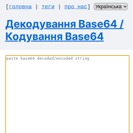
[
головна
|
теги
|
про нас
]
Декодування Base64 /
Кодування Base64