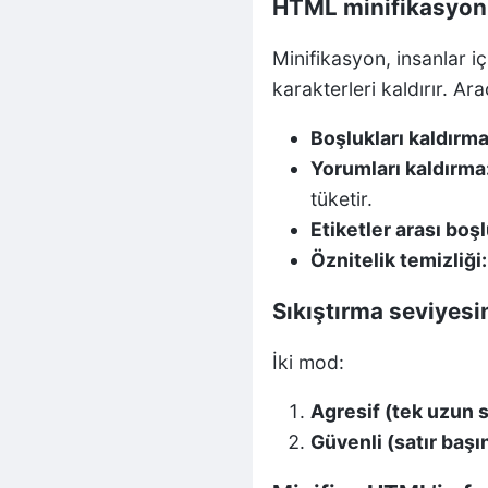
HTML minifikasyon
Minifikasyon, insanlar iç
karakterleri kaldırır. A
Boşlukları kaldırma
Yorumları kaldırma
tüketir.
Etiketler arası bo
Öznitelik temizliği:
Sıkıştırma seviyesi
İki mod:
Agresif (tek uzun s
Güvenli (satır başın