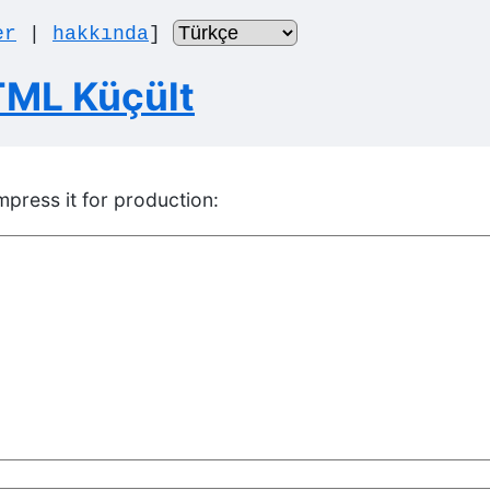
er
|
hakkında
]
TML Küçült
press it for production: