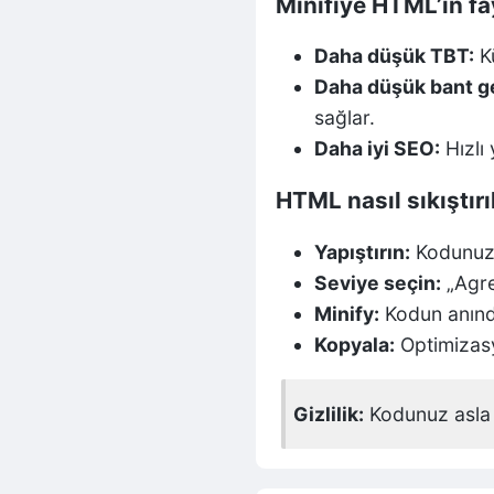
Minifiye HTML’in fa
Daha düşük TBT:
Kü
Daha düşük bant gen
sağlar.
Daha iyi SEO:
Hızlı 
HTML nasıl sıkıştırıl
Yapıştırın:
Kodunuzu
Seviye seçin:
„Agre
Minify:
Kodun anında
Kopyala:
Optimizasy
Gizlilik:
Kodunuz asla 