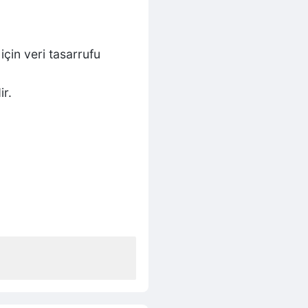
çin veri tasarrufu
ir.