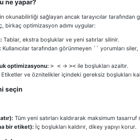
u ne yapar?
in okunabilirliği sağlayan ancak tarayıcılar tarafından 
raç, birkaç optimizasyon adımı uygular:
:
Tablar, ekstra boşluklar ve yeni satırlar silinir.
:
Kullanıcılar tarafından görünmeyen `` yorumları siler, 
şluk optimizasyonu:
→
ile boşlukları azaltır.
> <
><
Etiketler ve öznitelikler içindeki gereksiz boşlukları kal
ni seçin
atır):
Tüm yeni satırları kaldırarak maksimum tasarruf 
a bir etiket):
İç boşlukları kaldırır, dikey yapıyı korur.