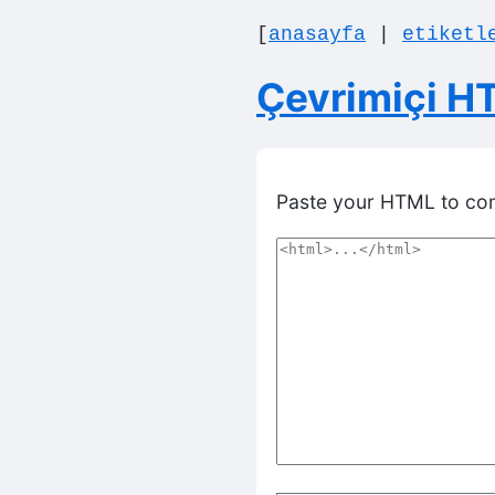
[
anasayfa
|
etiketl
Çevrimiçi H
Paste your HTML to com