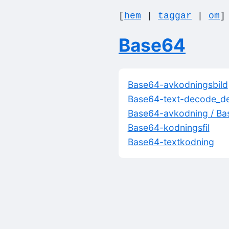
[
hem
|
taggar
|
om
Base64
Base64-avkodningsbild
Base64-text-decode_de
Base64-avkodning / Ba
Base64-kodningsfil
Base64-textkodning