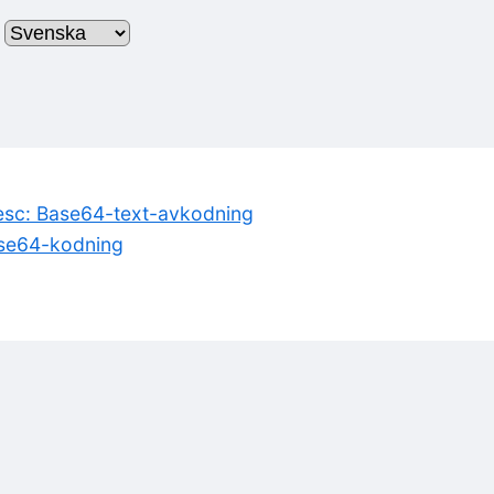
]
sc: Base64-text-avkodning
se64-kodning