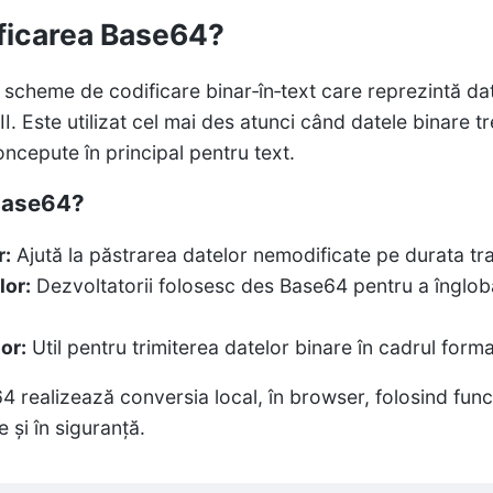
ficarea Base64?
scheme de codificare binar‑în‑text care reprezintă da
I. Este utilizat cel mai des atunci când datele binare t
oncepute în principal pentru text.
 Base64?
r:
Ajută la păstrarea datelor nemodificate pe durata tra
lor:
Dezvoltatorii folosesc des Base64 pentru a îngloba 
or:
Util pentru trimiterea datelor binare în cadrul for
 realizează conversia local, în browser, folosind func
 și în siguranță.