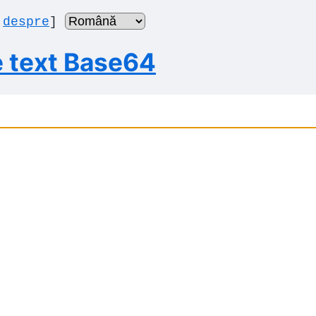
|
despre
]
e text Base64