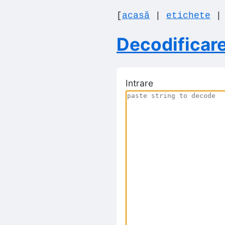
[
acasă
|
etichete
Decodificar
Intrare