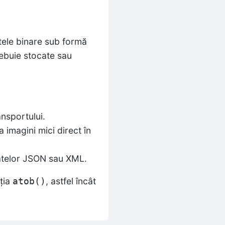
tele binare sub formă
rebuie stocate sau
nsportului.
imagini mici direct în
matelor JSON sau XML.
ția
, astfel încât
atob()