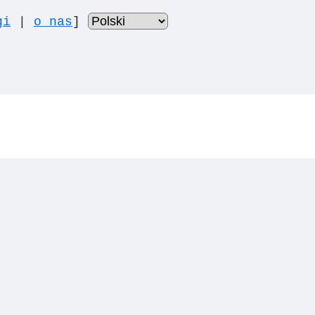
gi
|
o nas
]