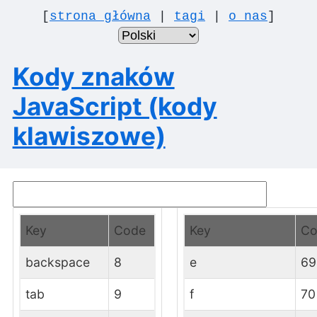
[
strona główna
|
tagi
|
o nas
]
Kody znaków
JavaScript (kody
klawiszowe)
Key
Code
Key
Co
backspace
8
e
69
tab
9
f
70