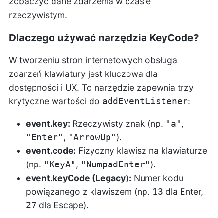
zobaczyć dane zdarzenia w czasie
rzeczywistym.
Dlaczego używać narzędzia KeyCode?
W tworzeniu stron internetowych obsługa
zdarzeń klawiatury jest kluczowa dla
dostępności i UX. To narzędzie zapewnia trzy
krytyczne wartości do
:
addEventListener
event.key:
Rzeczywisty znak (np.
,
"a"
,
).
"Enter"
"ArrowUp"
event.code:
Fizyczny klawisz na klawiaturze
(np.
,
).
"KeyA"
"NumpadEnter"
event.keyCode (Legacy):
Numer kodu
powiązanego z klawiszem (np.
dla Enter,
13
dla Escape).
27