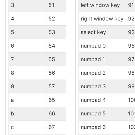
3
51
left window key
91
4
52
right window key
92
5
53
select key
93
6
54
numpad 0
96
7
55
numpad 1
97
8
56
numpad 2
98
9
57
numpad 3
99
a
65
numpad 4
10
b
66
numpad 5
10
c
67
numpad 6
10