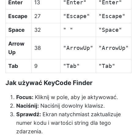
Enter
13
"Enter"
"Enter"
Escape
27
"Escape"
"Escape"
Space
32
" "
"Space"
Arrow
38
"ArrowUp"
"ArrowUp"
Up
Tab
9
"Tab"
"Tab"
Jak używać KeyCode Finder
Focus:
Kliknij w pole, aby je aktywować.
Naciśnij:
Naciśnij dowolny klawisz.
Sprawdź:
Ekran natychmiast zaktualizuje
numer kodu i wartości string dla tego
zdarzenia.