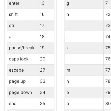
enter
13
g
71
shift
16
h
72
ctrl
17
i
73
alt
18
j
74
pause/break
19
k
75
caps lock
20
l
76
escape
27
m
77
page up
33
n
78
page down
34
o
79
end
35
p
80