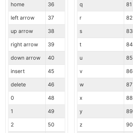
home
36
q
81
left arrow
37
r
82
up arrow
38
s
83
right arrow
39
t
84
down arrow
40
u
85
insert
45
v
86
delete
46
w
87
0
48
x
88
1
49
y
89
2
50
z
90