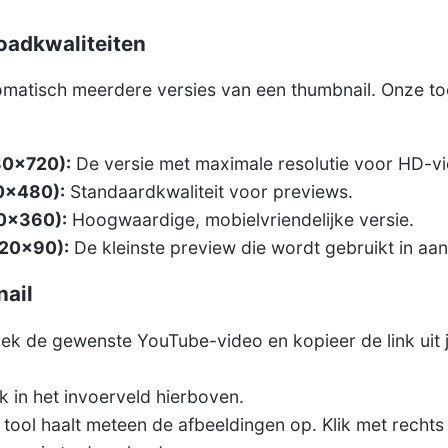
oadkwaliteiten
atisch meerdere versies van een thumbnail. Onze tool
80x720):
De versie met maximale resolutie voor HD-vi
0x480):
Standaardkwaliteit voor previews.
0x360):
Hoogwaardige, mobielvriendelijke versie.
120x90):
De kleinste preview die wordt gebruikt in aa
nail
k de gewenste YouTube-video en kopieer de link uit j
k in het invoerveld hierboven.
tool haalt meteen de afbeeldingen op. Klik met rechts 