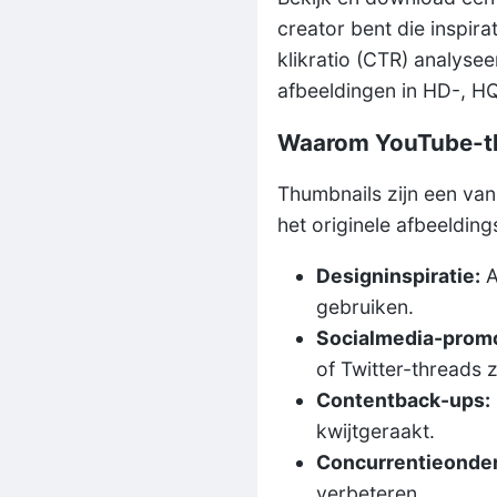
creator bent die inspir
klikratio (CTR) analyse
afbeeldingen in HD-, H
Waarom YouTube-t
Thumbnails zijn een van
het originele afbeeldin
Designinspiratie:
A
gebruiken.
Socialmedia-promo
of Twitter-threads 
Contentback-ups:
kwijtgeraakt.
Concurrentieonde
verbeteren.