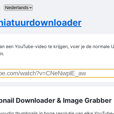
]
niatuurdownloader
n een YouTube-video te krijgen, voer je de normale U
n.
nail Downloader & Image Grabber
oudig thumbnails in hoge resolutie van elke YouTube-