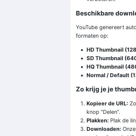
Beschikbare downl
YouTube genereert autom
formaten op:
HD Thumbnail (12
SD Thumbnail (64
HQ Thumbnail (48
Normal / Default (
Zo krijg je je thumb
Kopieer de URL:
Zoe
knop “Delen”.
Plakken:
Plak de lin
Downloaden:
Onze 