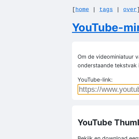
[
home
|
tags
|
over
YouTube-mi
Om de videominiatuur va
onderstaande tekstvak i
YouTube-link:
YouTube Thumb
Bekijk en download eenv