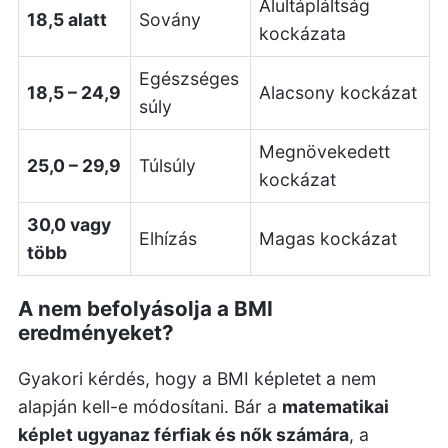
Alultápláltság
18,5 alatt
Sovány
kockázata
Egészséges
18,5 – 24,9
Alacsony kockázat
súly
Megnövekedett
25,0 – 29,9
Túlsúly
kockázat
30,0 vagy
Elhízás
Magas kockázat
több
A nem befolyásolja a BMI
eredményeket?
Gyakori kérdés, hogy a BMI képletet a nem
alapján kell-e módosítani. Bár a
matematikai
képlet ugyanaz férfiak és nők számára
, a