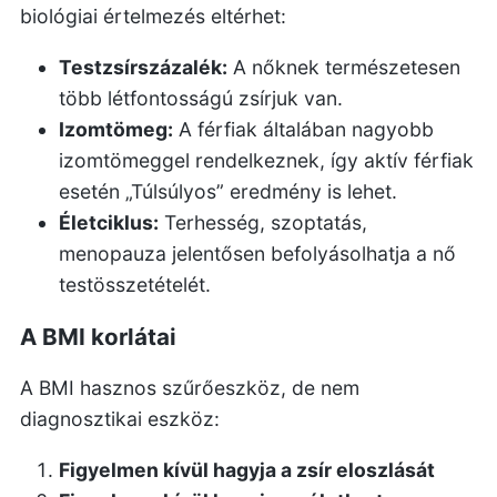
biológiai értelmezés eltérhet:
Testzsírszázalék:
A nőknek természetesen
több létfontosságú zsírjuk van.
Izomtömeg:
A férfiak általában nagyobb
izomtömeggel rendelkeznek, így aktív férfiak
esetén „Túlsúlyos” eredmény is lehet.
Életciklus:
Terhesség, szoptatás,
menopauza jelentősen befolyásolhatja a nő
testösszetételét.
A BMI korlátai
A BMI hasznos szűrőeszköz, de nem
diagnosztikai eszköz:
Figyelmen kívül hagyja a zsír eloszlását