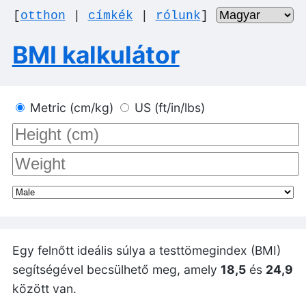
[
otthon
|
címkék
|
rólunk
]
BMI kalkulátor
Metric (cm/kg)
US (ft/in/lbs)
Egy felnőtt ideális súlya a testtömegindex (BMI)
segítségével becsülhető meg, amely
18,5
és
24,9
között van.