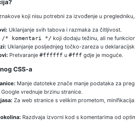
ija?
 znakove koji nisu potrebni za izvođenje u pregledniku, 
vi:
Uklanjanje svih tabova i razmaka za čitljivost.
e
koji dodaju težinu, ali ne funkcio
/* komentari */
zi:
Uklanjanje posljednjeg točko-zareza u deklaracijs
vi:
Pretvaranje
u
gdje je moguće.
#ffffff
#fff
ranog CSS-a
anice:
Manje datoteke znače manje podataka za pregl
Google vrednuje brzinu stranice.
jasa:
Za web stranice s velikim prometom, minifikacij
 okolina:
Razdvaja izvorni kod s komentarima od opti