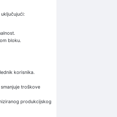
uključujući:
nalnost.
kom bloku.
ednik korisnika.
a smanjuje troškove
miziranog produkcijskog