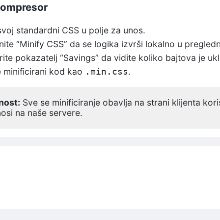
 kompresor
 svoj standardni CSS u polje za unos.
nite “Minify CSS” da se logika izvrši lokalno u pregledn
ite pokazatelj “Savings” da vidite koliko bajtova je uk
 minificirani kod kao
.
.min.css
nost:
Sve se minificiranje obavlja na strani klijenta kor
osi na naše servere.