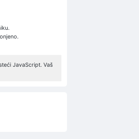
iku.
lonjeno.
isteći JavaScript. Vaš