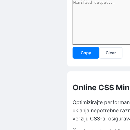
Copy
Clear
Online CSS Min
Optimizirajte performa
uklanja nepotrebne raz
verziju CSS-a, osigurava