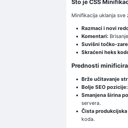
Što je CSS Minifikac
Minifikacija uklanja sve
Razmaci i novi redo
Komentari:
Brisanj
Suvišni točko-zare
Skraćeni heks kodo
Prednosti minifici
Brže učitavanje str
Bolje SEO pozicije:
Smanjena širina po
servera.
Čista produkcijska
koda.