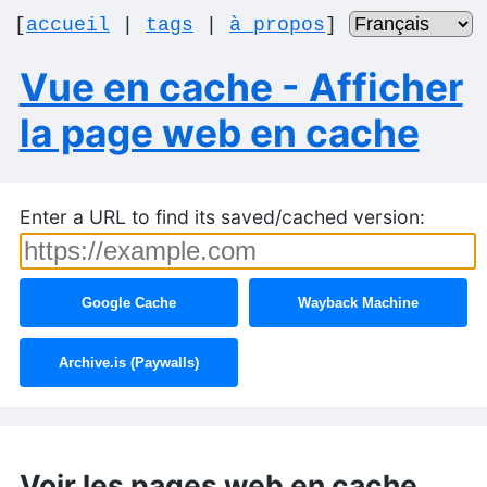
[
accueil
|
tags
|
à propos
]
Vue en cache - Afficher
la page web en cache
Enter a URL to find its saved/cached version:
Google Cache
Wayback Machine
Archive.is (Paywalls)
Voir les pages web en cache