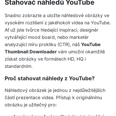
Stahovač náhledů YouTube
Snadno zobrazte a uložte náhledové obrázky ve
vysokém rozlišení z jakéhokoli videa na YouTube.
Ať už jste tvůrce hledající inspiraci, designér
vytvářející mood board, nebo marketér
analyzující míru prokliku (CTR), náš
YouTube
Thumbnail Downloader
vám umožní okamžitě
získat obrázky ve formátech HD, HQ i
standardním.
Proč stahovat náhledy z YouTube?
Náhledový obrázek je jednou z nejdůležitějších
částí prezentace videa. Přístup k originálnímu
obrázku je užitečný pro: