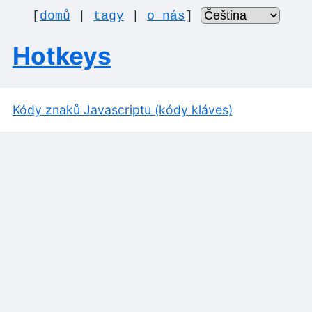
[
domů
|
tagy
|
o nás
]
Hotkeys
Kódy znaků Javascriptu (kódy kláves)