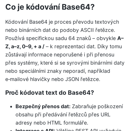
Co je kódování Base64?
Kódování Base64 je proces převodu textových
nebo binárních dat do podoby ASCII řetězce.
Používá specifickou sadu 64 znaků – obvykle
A–
Z, a–z, 0–9, + a /
– k reprezentaci dat. Díky tomu
zůstávají informace neporušené i při přenosu
přes systémy, které si se syrovými binárními daty
nebo speciálními znaky neporadí, například
e‑mailové hlavičky nebo JSON řetězce.
Proč kódovat text do Base64?
Bezpečný přenos dat:
Zabraňuje poškození
obsahu při předávání řetězců přes URL
adresy nebo HTML formuláře.
Integrace s API:
Většina REST API vyžaduje,