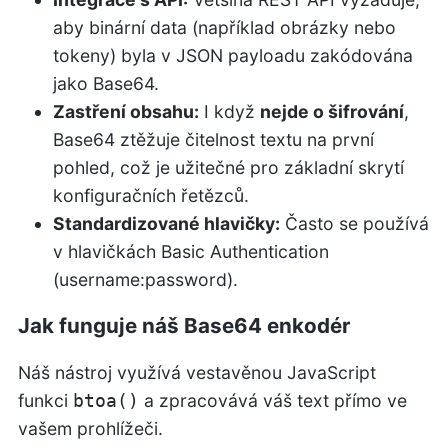
aby binární data (například obrázky nebo
tokeny) byla v JSON payloadu zakódována
jako Base64.
Zastření obsahu:
I když
nejde o šifrování
,
Base64 ztěžuje čitelnost textu na první
pohled, což je užitečné pro základní skrytí
konfiguračních řetězců.
Standardizované hlavičky:
Často se používá
v hlavičkách Basic Authentication
(username:password).
Jak funguje náš Base64 enkodér
Náš nástroj využívá vestavěnou JavaScript
funkci
a zpracovává váš text přímo ve
btoa()
vašem prohlížeči.