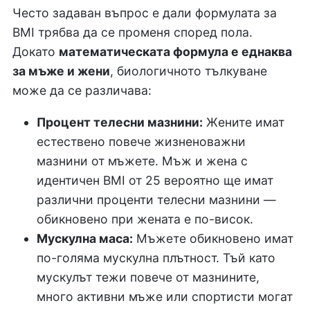
Често задаван въпрос е дали формулата за
BMI трябва да се променя според пола.
Докато
математическата формула е еднаква
за мъже и жени
, биологичното тълкуване
може да се различава:
Процент телесни мазнини:
Жените имат
естествено повече жизненоважни
мазнини от мъжете. Мъж и жена с
идентичен BMI от 25 вероятно ще имат
различни проценти телесни мазнини —
обикновено при жената е по-висок.
Мускулна маса:
Мъжете обикновено имат
по-голяма мускулна плътност. Тъй като
мускулът тежи повече от мазнините,
много активни мъже или спортисти могат