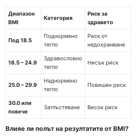
Диапазон
Риск за
Категория
BMI
здравето
Поднормено
Риск от
Под 18.5
тегло
недохранване
Здравословно
18.5 – 24.9
Нисък риск
тегло
Наднормено
25.0 – 29.9
Повишен риск
тегло
30.0 или
Затлъстяване
Висок риск
повече
Влияе ли полът на резултатите от BMI?