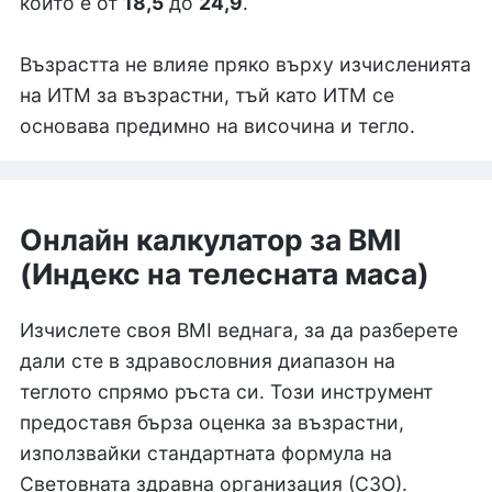
който е от
18,5
до
24,9
.
Възрастта не влияе пряко върху изчисленията
на ИТМ за възрастни, тъй като ИТМ се
основава предимно на височина и тегло.
Онлайн калкулатор за BMI
(Индекс на телесната маса)
Изчислете своя BMI веднага, за да разберете
дали сте в здравословния диапазон на
теглото спрямо ръста си. Този инструмент
предоставя бърза оценка за възрастни,
използвайки стандартната формула на
Световната здравна организация (СЗО).