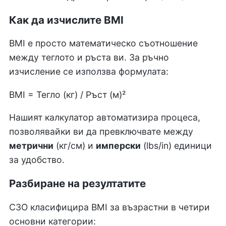
Как да изчислите BMI
BMI е просто математическо съотношение
между теглото и ръста ви. За ръчно
изчисление се използва формулата:
BMI = Тегло (кг) / Ръст (м)²
Нашият калкулатор автоматизира процеса,
позволявайки ви да превключвате между
метрични
(кг/см) и
имперски
(lbs/in) единици
за удобство.
Разбиране на резултатите
СЗО класифицира BMI за възрастни в четири
основни категории: