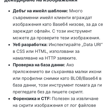
Дебъг на имейл шаблони:
Много
съвременни имейл клиенти вграждат
изображения като Base64 низове, за да се
зареждат офлайн. С този инструмент
можете да проверите тези изображения.
Уеб разработка:
Инспектирайте „Data URI“
в CSS или HTML, използвани за
намаляване на HTTP заявките.
Проверка на база данни:
Ако
приложението ви съхранява малки икони
или профилни снимки като BLOB/Base64 в
база данни, този инструмент помага да ги
прегледате без да пишете скрипт.
Форензика и CTF:
Полезен за извличане
на скрити изображения от лог файлове